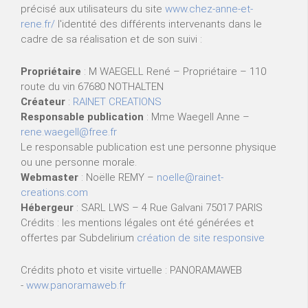
précisé aux utilisateurs du site
www.chez-anne-et-
rene.fr/
l'identité des différents intervenants dans le
cadre de sa réalisation et de son suivi :
Propriétaire
: M WAEGELL René – Propriétaire – 110
route du vin 67680 NOTHALTEN
Créateur
:
RAINET CREATIONS
Responsable publication
: Mme Waegell Anne –
rene.waegell@free.fr
Le responsable publication est une personne physique
ou une personne morale.
Webmaster
: Noëlle REMY –
noelle@rainet-
creations.com
Hébergeur
: SARL LWS – 4 Rue Galvani 75017 PARIS
Crédits : les mentions légales ont été générées et
offertes par Subdelirium
création de site responsive
Crédits photo et visite virtuelle : PANORAMAWEB
-
www.panoramaweb.fr